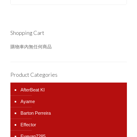
Shopping Cart
購物車內無任何商品
Product Categories
AfterBeat KI
Ayame
Barton Perreira
Effector
Eyevan7285