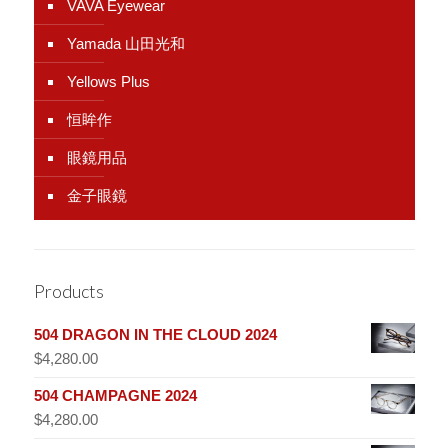
VAVA Eyewear
Yamada 山田光和
Yellows Plus
恒眸作
眼鏡用品
金子眼鏡
Products
504 DRAGON IN THE CLOUD 2024
$
4,280.00
504 CHAMPAGNE 2024
$
4,280.00