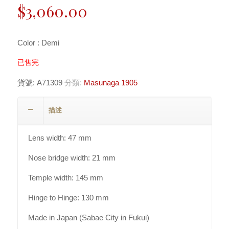
$
3,060.00
Color : Demi
已售完
貨號:
A71309
分類:
Masunaga 1905
描述
Lens width: 47 mm
Nose bridge width: 21 mm
Temple width: 145 mm
Hinge to Hinge: 130 mm
Made in Japan (Sabae City in Fukui)