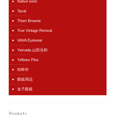
Native sons
Tavat
Thom Browne
True Vintage Revival
VAVA Eyewear
Yamada 山田光和
Yellows Plus
恒眸作
眼鏡用品
金子眼鏡
Products