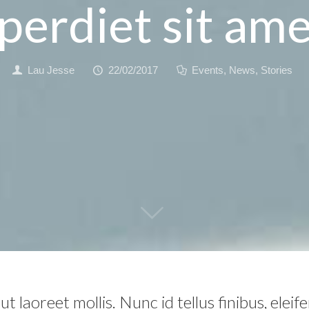
perdiet sit am
Lau Jesse
22/02/2017
Events
,
News
,
Stories
ut laoreet mollis. Nunc id tellus finibus, eleife