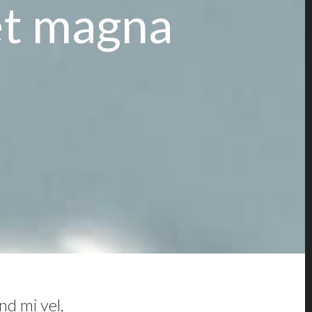
et magna
nd mi vel,