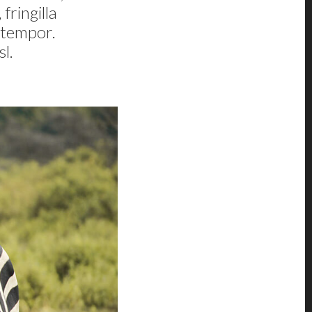
fringilla
t tempor.
sl.