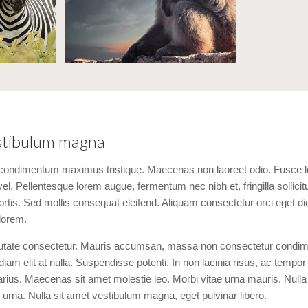
estibulum magna
 condimentum maximus tristique. Maecenas non laoreet odio. Fusce lobo
el. Pellentesque lorem augue, fermentum nec nibh et, fringilla sollicitu
rtis. Sed mollis consequat eleifend. Aliquam consectetur orci eget di
 lorem.
lputate consectetur. Mauris accumsan, massa non consectetur condi
 diam elit at nulla. Suspendisse potenti. In non lacinia risus, ac temp
rius. Maecenas sit amet molestie leo. Morbi vitae urna mauris. Nulla 
n urna. Nulla sit amet vestibulum magna, eget pulvinar libero.