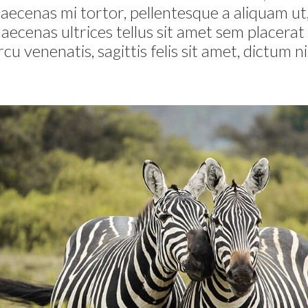
ecenas mi tortor, pellentesque a aliquam ut, 
Maecenas ultrices tellus sit amet sem placera
 venenatis, sagittis felis sit amet, dictum ni