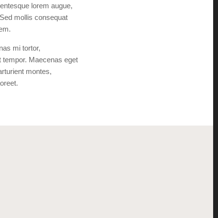
ellentesque lorem augue,
s. Sed mollis consequat
rem.
nas mi tortor,
rat tempor. Maecenas eget
arturient montes,
aoreet.