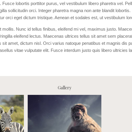
Fusce lobortis porttitor purus, vel vestibulum libero pharetra vel. P
illa sollicitudin orci. Integer pharetra magna non ante blandit loborti
ur orci eget dictum tristique. Aenean et sodales est, ut vestibulum lo
t mollis. Nunc id tellus finibus, eleifend mi vel, maximus justo. Maece
fringilla eleifend lectus. Maecenas ultrices tellus sit amet sem place
lis sit amet, dictum nisl. Orci varius natoque penatibus et magnis dis p
ellus vitae vulputate elit. Fusce interdum justo quis libero ultricies l
Gallery