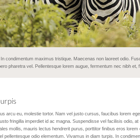
 In condimentum maximus tristique. Maecenas non laoreet odio. Fusce 
bero pharetra vel. Pellentesque lorem augue, fermentum nec nibh et, frin
turpis
pus arcu eu, molestie tortor. Nam vel justo cursus, faucibus lorem ege
sto fringilla imperdiet id ac magna. Suspendisse vel facilisis odio, at 
les mollis, mauris lectus hendrerit purus, porttitor finibus eros lorem
, vel pellentesque odio elementum. Vivamus in diam turpis. In condime