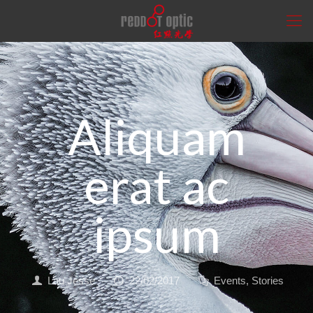
Aliquam
erat ac
ipsum
Lau Jesse
22/02/2017
Events
,
Stories