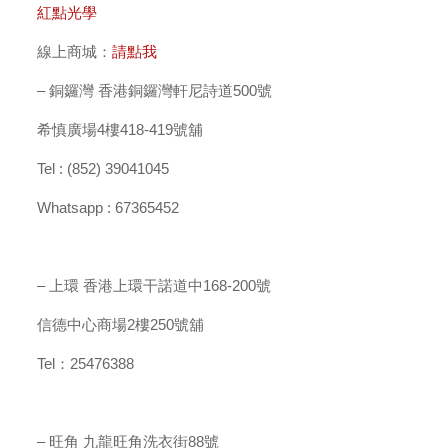
紅點光學
線上商城：
請點我
– 銅鑼灣 香港銅鑼灣軒尼詩道500號
希慎廣場4樓418-419號舖
Tel : (852) 39041045
Whatsapp : 67365452
– 上環 香港上環干諾道中168-200號
信德中心商場2樓250號舖
Tel：25476388
– 旺角 九龍旺角洗衣街88號