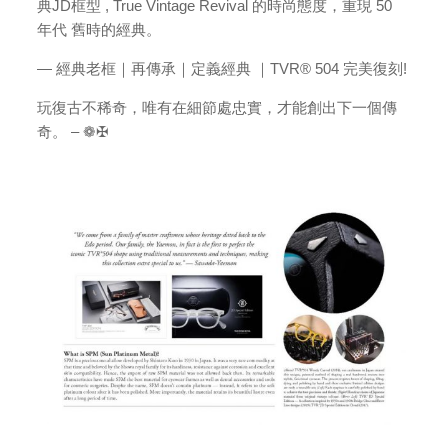
典JD框型 , True Vintage Revival 的時尚態度，重現 50
年代 舊時的經典。
— 經典老框｜再傳承｜定義經典 ｜TVR® 504 完美復刻!
玩復古不稀奇，唯有在細節處忠實，才能創出下一個傳
奇。 – ❁✠