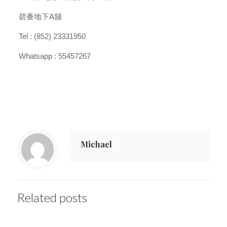
碧薈地下A舖
Tel : (852) 23331950
Whatsapp : 55457267
Michael
Related posts