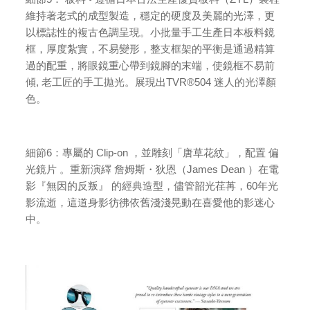
維持著老式的成型製造，穩定的硬度及美麗的光澤，更
以標誌性的複古色調呈現。小批量手工生產日本板料鏡
框，厚度紮實，不易變形，整支框架的平衡是通過精算
過的配重，將眼鏡重心帶到鏡腳的末端，使鏡框不易前
傾, 老工匠的手工拋光。展現出TVR®504 迷人的光澤顏
色。
細節6：專屬的 Clip-on ，並雕刻「唐草花紋」，配置 偏
光鏡片 。重新演繹 詹姆斯・狄恩（James Dean ）在電
影『無因的反叛』 的經典造型，儘管韶光荏苒，60年光
影流逝，這道身影彷彿依舊淺淺晃動在喜愛他的影迷心
中。