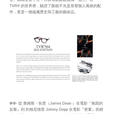
TVR® 的世界裡，驗證了眼鏡不光是形塑個人風格的配
件，更是一個蘊藏歷史與工藝的藝術品。
❁✠- 從 詹姆斯・狄恩（James Dean ）在電影『無因的
反叛』到 約翰尼德普 Johnny Depp 在電影『密窗』的經