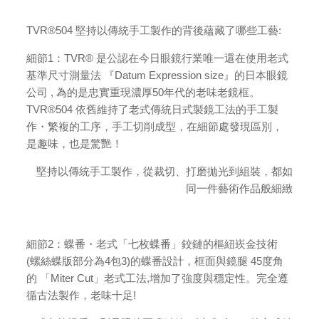
TVR®504 堅持以傳統手工製作的背後蘊藏了哪些工藝:
細節1：TVR® 是公認在今日眼鏡行業唯一還在使用老式
基準尺寸測量法 『Datum Expression size』的日本眼鏡
公司 , 為的是忠實重現濃厚50年代的老味老鏡框。
TVR®504 依舊維持了老式傳統日式製鏡工法的手工製
作・繁複的工序，手工切削成型，在細節處發現區別，
是趣味，也是驚艷！
堅持以傳統手工製作，從裁切、打磨拋光到組裝，都如
同一件藝術作品般細緻
細節2：蝶番・老式「七枚蝶番」鉸鏈的樞紐崁金技術
(螺絲蝶版部分為4包3)的蝶番設計，框面與鏡腿 45度角
的 「Miter Cut」老式工法,增加了強度與穩定性。完全遵
循古法製作，老味十足!