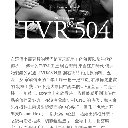
在這個季節更替的我們是否忘記手心的溫度以及年代的
傳承…..傳奇的TVR®工匠 彌右衛門 來自江戶時代 便開
始製鏡的家族! TVR®504是 彌右衛門 沿用原物料、五
金，及 家族傳承的百年工序一把一把打造, 在細節處忠實
的 制框工藝，它不是大眾口中認為的CP值產品，而是十
幾二十年後 … 你在拿出來欣賞時，依舊能感受到這個作
品的價值及魅力。在沒有電腦切割 CNC 的時代，職人會
先在板料上兩邊眼鏡鏡面的中心各打一個孔（也就是基
準穴Datum Hole），以此為中心點，描繪出鏡框外型；
之後再沿著框線，切割鏡框造型，全靠手工，相當厲
害。因為全部手工，所以每副眼鏡都獨一無二。在