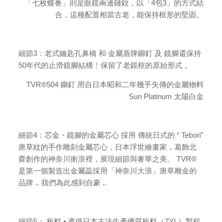
「七枚蝶番」則是眼鏡兩邊鏈鉸，以「4包3」的方式結
合，這種配置相當古老，能保持框形的堅固。
細節3：老式鑰匙孔鼻橋 和 金屬盾牌鉚釘 及 鏡腳還保持
50年代的止滑鏡腳結構﹗保留了老鏡框的原始形式 。
TVR®504 鉚釘 用自日本昭和二年幾乎失傳的金屬物料
Sun Platinum 太陽白金
細節4：芯金・鏡腳的金屬芯心 採用 傳統日式的 “ Tebori”
唐草紋的手作雕刻金屬芯心，日本浮世繪畫家，葛飾北
齋創作的神奈川衝浪裡，展現細節與奢華之美。 TVR®
是第一個製造出金屬蕊採用「神奈川大浪」唐草雕金的
品牌 .. 我們為此感到自豪 ..
細節5： 板料 • 遵循日本古法生產優質板料（ZYL）製程