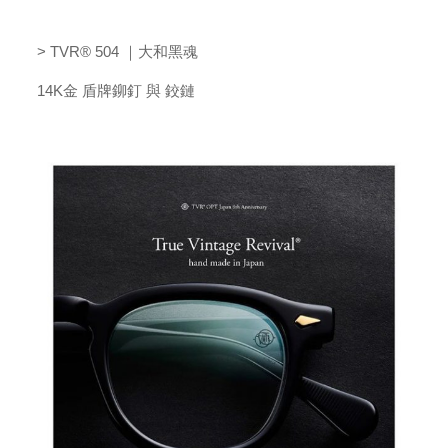
> TVR® 504 ｜大和黑魂
14K金 盾牌鉚釘 與 鉸鏈